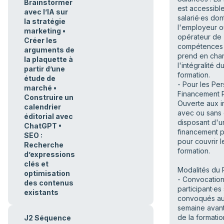
Brainstormer
est accessibl
avec l’IA sur
salarié·es don
la stratégie
l'employeur o
marketing •
opérateur de
Créer les
compétences
arguments de
prend en cha
la plaquette à
l'intégralité d
partir d’une
formation.
étude de
- Pour les Pe
marché •
Financement P
Construire un
Ouverte aux i
calendrier
avec ou sans
éditorial avec
disposant d'u
ChatGPT •
financement 
SEO :
pour couvrir l
Recherche
formation.
d’expressions
clés et
Modalités du 
optimisation
- Convocation
des contenus
participant·es
existants
convoqués au
semaine avant
de la formati
J2 Séquence