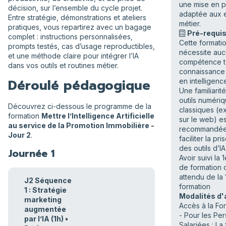
une mise en p
décision, sur l’ensemble du cycle projet.
adaptée aux 
Entre stratégie, démonstrations et ateliers
métier.
pratiques, vous repartirez avec un bagage
Pré-requis
complet : instructions personnalisées,
Cette formati
prompts testés, cas d’usage reproductibles,
nécessite au
et une méthode claire pour intégrer l’IA
compétence t
dans vos outils et routines métier.
connaissance
Déroulé pédagogique
en intelligence 
Une familiarit
outils numéri
Découvrez ci-dessous le programme de la
classiques (ex
formation
Mettre l’Intelligence Artificielle
sur le web) es
au service de la Promotion Immobilière -
recommandée
Jour 2
.
faciliter la pr
des outils d’I
Journée 1
Avoir suivi la
de formation o
attendu de la 
J2 Séquence
formation
1 : Stratégie
Modalités d'
marketing
Accès à la Fo
augmentée
- Pour les Pe
par l’IA (1h) •
Salariées : La