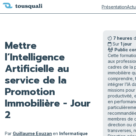
Présentation
Actu
7 heures
d
Mettre
Sur
1 jour
Public co
l’Intelligence
Cette formati
aux professio
Artificielle au
cadres de la 
immobilière qu
service de la
comprendre, t
intégrer l’IA d
Promotion
missions pour
productivité, e
Immobilière - Jour
en performanc
particulièreme
2
recommandée 
membres de c
direction ou 
transverses, 
Par
Guillaume Eouzan
en
Informatique