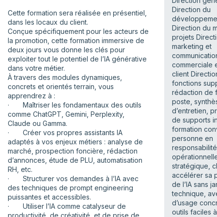
Direction géné
Direction du
Cette formation sera réalisée en présentiel,
développemen
dans les locaux du client.
Direction du 
Conçue spécifiquement pour les acteurs de
projets Direct
la promotion, cette formation immersive de
marketing et
deux jours vous donne les clés pour
communication
exploiter tout le potentiel de l’IA générative
commerciale e
dans votre métier.
client Directio
À travers des modules dynamiques,
fonctions supp
concrets et orientés terrain, vous
rédaction de 
apprendrez à :
poste, synthè
· Maîtriser les fondamentaux des outils
d’entretien, p
comme ChatGPT, Gemini, Perplexity,
de supports i
Claude ou Gamma.
formation con
· Créer vos propres assistants IA
personne en
adaptés à vos enjeux métiers : analyse de
responsabilité
marché, prospection foncière, rédaction
opérationnell
d’annonces, étude de PLU, automatisation
stratégique, 
RH, etc.
accélérer sa 
· Structurer vos demandes à l’IA avec
de l’IA sans j
des techniques de prompt engineering
technique, av
puissantes et accessibles.
d’usage concr
· Utiliser l’IA comme catalyseur de
outils faciles à
productivité, de créativité, et de prise de