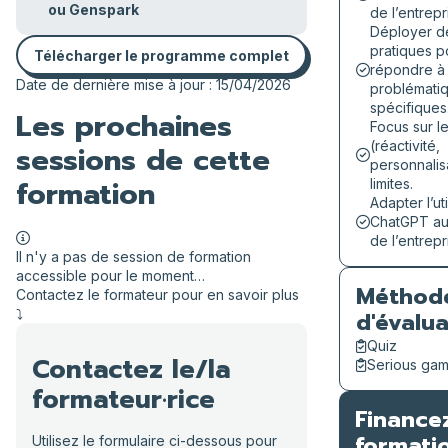
ou Genspark
de l’entrepr
Déployer d
pratiques p
Télécharger le programme complet
répondre à
Date de dernière mise à jour : 15/04/2026
problémati
spécifiques
Les prochaines
Focus sur l
(réactivité,
sessions de cette
personnalisa
formation
limites.
Adapter l’ut
ChatGPT au
de l’entrepr
Il n'y a pas de session de formation
accessible pour le moment…
Méthod
Contactez le formateur pour en savoir plus
⤵️
d'évalua
Quiz
Contactez le/la
Serious ga
formateur·rice
Finance
formati
Utilisez le formulaire ci-dessous pour