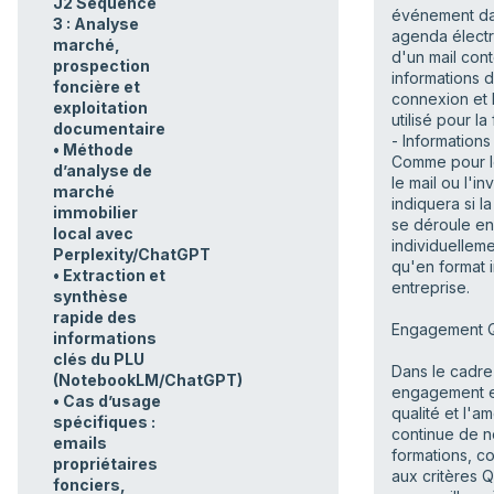
J2 Séquence
événement da
3 : Analyse
agenda élect
marché,
d'un mail cont
prospection
informations 
foncière et
connexion et l
exploitation
utilisé pour la
documentaire
- Informations
• Méthode
Comme pour le
d’analyse de
le mail ou l'inv
marché
indiquera si l
immobilier
se déroule e
local avec
individuelleme
Perplexity/ChatGPT
qu'en format i
• Extraction et
entreprise.
synthèse
rapide des
Engagement Q
informations
clés du PLU
Dans le cadre
(NotebookLM/ChatGPT)
engagement e
• Cas d’usage
qualité et l'am
spécifiques :
continue de n
emails
formations, 
propriétaires
aux critères Q
fonciers,