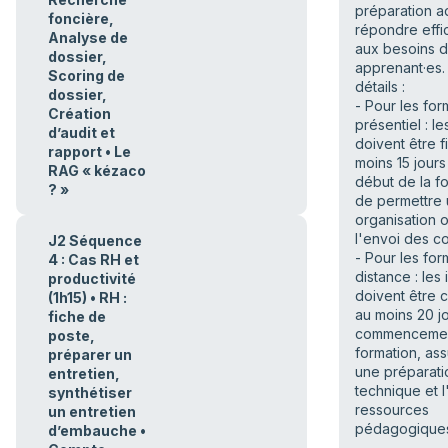
préparation a
foncière,
répondre eff
Analyse de
aux besoins 
dossier,
apprenant·es. 
Scoring de
détails :
dossier,
- Pour les for
Création
présentiel : le
d’audit et
doivent être f
rapport • Le
moins 15 jours
RAG « kézaco
début de la fo
? »
de permettre
organisation o
l'envoi des c
J2 Séquence
- Pour les for
4 : Cas RH et
distance : les 
productivité
doivent être 
(1h15) • RH :
au moins 20 jo
fiche de
commencemen
poste,
formation, ass
préparer un
une préparati
entretien,
technique et 
synthétiser
ressources
un entretien
pédagogique
d’embauche •