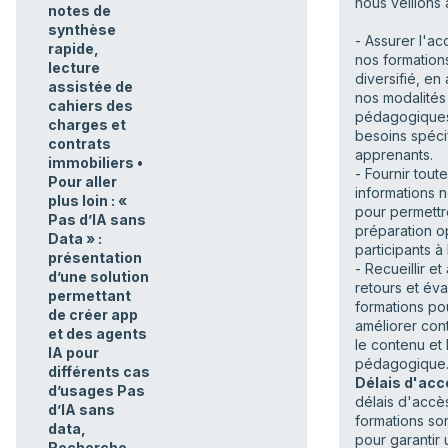
nous veillons à
notes de
synthèse
- Assurer l'ac
rapide,
nos formation
lecture
diversifié, en
assistée de
nos modalités
cahiers des
pédagogique
charges et
besoins spéci
contrats
apprenants.
immobiliers •
- Fournir toute
Pour aller
informations 
plus loin : «
pour permett
Pas d’IA sans
préparation o
Data » :
participants à 
présentation
- Recueillir et
d’une solution
retours et éva
permettant
formations po
de créer app
améliorer con
et des agents
le contenu et
IA pour
pédagogique
différents cas
Délais d'acc
d’usages Pas
délais d'accè
d’IA sans
formations so
data,
pour garantir
Recherche