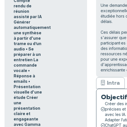
Compte
Une demand
rendu de
exceptionnell
réunion
étudiée hors 
assisté par IA
délais.
Générer
automatiquement
Ces délais pe
une synthèse
s'assurer que 
à partir d'une
participant·es
trame ou d’un
des informati
audio • Se
ressources n
préparer à un
pour une exp
entretien La
d'apprentiss
commande
enrichissante 
vocale •
Réponse à
emails •
Intra
Présentation
visuelle d'une
Objectif
étude Créer
une
Créer des i
présentation
précises et
claire et
avec les IA.
engageante
Adapter l’ut
avec Gamma
ChatGPT au