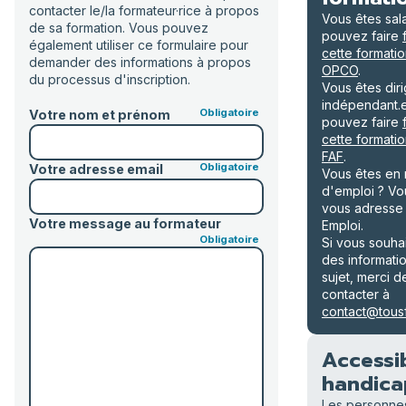
contacter le/la formateur·rice à propos
Vous êtes sal
de sa formation. Vous pouvez
pouvez faire
également utiliser ce formulaire pour
cette formatio
demander des informations à propos
OPCO
.
du processus d'inscription.
Vous êtes dir
indépendant.
Votre nom et prénom
pouvez faire
cette formatio
FAF
.
Votre adresse email
Vous êtes en
d'emploi ? V
vous adresse
Votre message au formateur
Emploi.
Si vous souha
des informati
sujet, merci 
contacter à
contact@tousf
Accessib
handica
Les personne