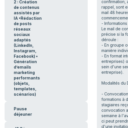
confirmation, 
2 : Création
rappel, sont 
de contenus
mail 48 heure
assistés par
commencemen
IA •Rédaction
- Informations
de posts
Le mail de co
réseaux
précise si la 
sociaux
déroule :
adaptés
- En groupe 
(LinkedIn,
manière indivi
Instagram,
- En format int
Facebook) •
entreprises) o
Génération
sein d'une se
d’emails
entreprise).
marketing
performants
Modalités du D
(objets,
templates,
- Convocation 
scénarios)
formations à d
stagiaires reç
Pause
convocation 
déjeuner
semaine à l'a
ci peut prend
d'une invitati