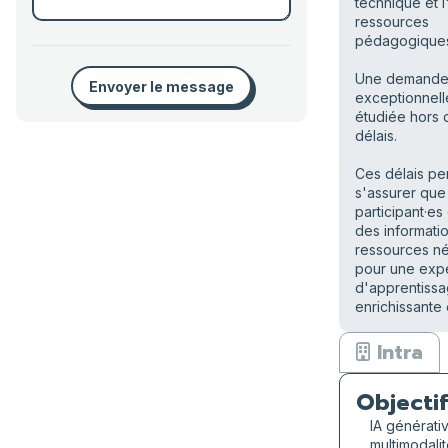
technique et 
ressources
pédagogique
Une demand
Envoyer le message
exceptionnell
étudiée hors 
délais.
Ces délais pe
s'assurer que 
participant·es
des informati
ressources n
pour une exp
d'apprentiss
enrichissante 
Intra
Objectif
IA générati
multimodalit