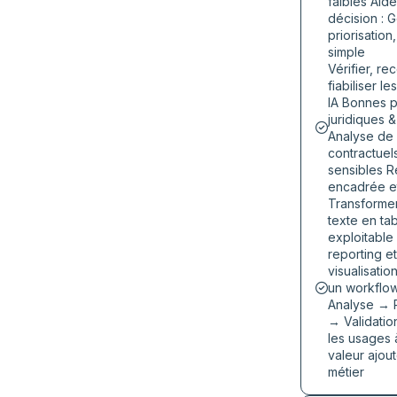
faibles Aide
décision : 
priorisation
simple
Vérifier, re
fiabiliser l
IA Bonnes p
juridiques 
Analyse de
contractuel
sensibles R
encadrée e
Transforme
texte en ta
exploitable
reporting et
visualisatio
un workflow
Analyse → 
→ Validation
les usages 
valeur ajou
métier