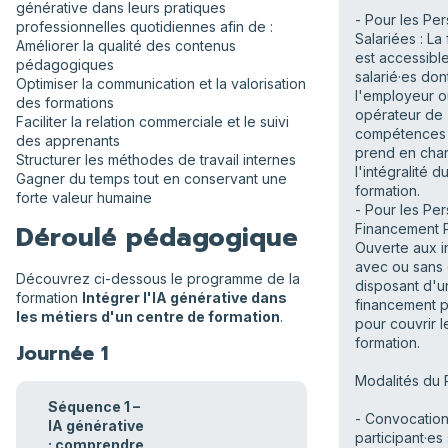
générative dans leurs pratiques
- Pour les Pe
professionnelles quotidiennes afin de :
Salariées : La
Améliorer la qualité des contenus
est accessibl
pédagogiques
salarié·es don
Optimiser la communication et la valorisation
l'employeur o
des formations
opérateur de
Faciliter la relation commerciale et le suivi
compétences
des apprenants
prend en cha
Structurer les méthodes de travail internes
l'intégralité d
Gagner du temps tout en conservant une
formation.
forte valeur humaine
- Pour les Pe
Déroulé pédagogique
Financement P
Ouverte aux i
avec ou sans
Découvrez ci-dessous le programme de la
disposant d'u
formation
Intégrer l'IA générative dans
financement 
les métiers d'un centre de formation
.
pour couvrir l
formation.
Journée 1
Modalités du 
Séquence 1 –
- Convocation
IA générative
participant·es
: comprendre