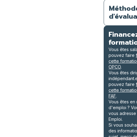
Méthod
d'évalua
Finance
formati
Vous êtes sal
pouvez faire
cette formatio
OPCO
.
Vous êtes dir
indépendant.
pouvez faire
cette formatio
FAF
.
Vous êtes en
d'emploi ? V
vous adresse
Emploi.
Si vous souha
des informati
sujet, merci 