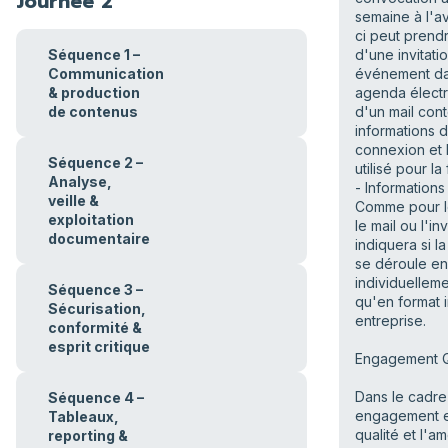
Journée 2
semaine à l'a
ci peut prend
Séquence 1 –
d'une invitati
Communication
événement da
& production
agenda élect
de contenus
d'un mail cont
informations 
connexion et l
Séquence 2 –
utilisé pour la
Analyse,
- Informations
veille &
Comme pour le
exploitation
le mail ou l'inv
documentaire
indiquera si l
se déroule e
individuelleme
Séquence 3 –
qu'en format i
Sécurisation,
entreprise.
conformité &
esprit critique
Engagement Q
Dans le cadre
Séquence 4 –
engagement e
Tableaux,
qualité et l'am
reporting &