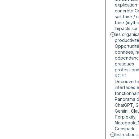
explication 
concrète Ce
sait faire / 
faire (mythe
Impacts sur 
les organisa
productivit
Opportunité
données, ha
dépendanc
pratiques
professionn
RGPD
Découverte
interfaces e
fonctionnali
Panorama de
ChatGPT, G
Gemini, Cla
Perplexity,
NotebookL
Genspark...
Instructions