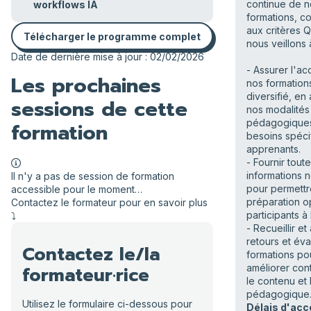
continue de n
workflows IA
formations, 
aux critères Q
Télécharger le programme complet
nous veillons à
Date de dernière mise à jour : 02/02/2026
- Assurer l'ac
Les prochaines
nos formation
diversifié, en
sessions de cette
nos modalités
pédagogique
formation
besoins spéci
apprenants.
- Fournir toute
informations 
Il n'y a pas de session de formation
pour permett
accessible pour le moment…
préparation o
Contactez le formateur pour en savoir plus
participants à 
⤵️
- Recueillir et
retours et éva
Contactez le/la
formations po
formateur·rice
améliorer con
le contenu et
pédagogique
Utilisez le formulaire ci-dessous pour
Délais d'acc