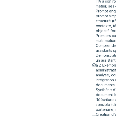
l'IA à son r
métier, ses 
Prompt engi
prompt simp
structuré (r
contexte, t
objectif, fo
Premiers ca
multi-métier
Comprendre
assistants s
Démonstrati
un assistant
à Z Exemples
administrati
analyse, co
Intégration
documents e
Synthèse d
document l
Réécriture 
sensible (cl
partenaire, 
Création d'