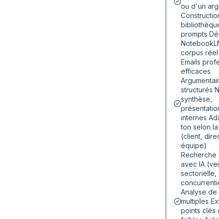
ou d'un ar
Constructio
bibliothèqu
prompts Dé
NotebookLM
corpus réel
Emails prof
efficaces
Argumentair
structurés 
synthèse,
présentatio
internes Ad
ton selon la
(client, dire
équipe)
Recherche
avec IA (vei
sectorielle,
concurrenti
Analyse de
multiples Ex
points clés 