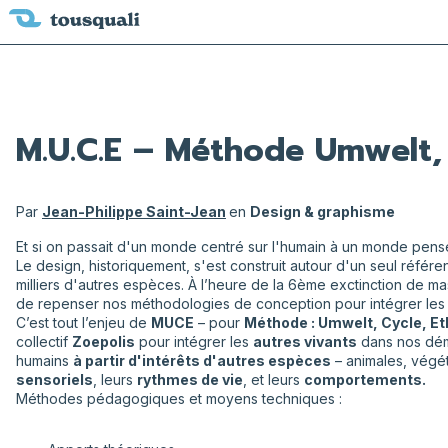
M.U.C.E – Méthode Umwelt, 
Par
Jean-Philippe Saint-Jean
en
Design & graphisme
Et si on passait d'un monde centré sur l'humain à un monde pens
Le design, historiquement, s'est construit autour d'un seul référen
milliers d'autres espèces. À l’heure de la 6ème exctinction de 
de repenser nos méthodologies de conception pour intégrer le
C’est tout l’enjeu de
MUCE
– pour
Méthode : Umwelt, Cycle, E
collectif
Zoepolis
pour intégrer les
autres vivants
dans nos déma
humains
à partir d'intérêts d'autres espèces
– animales, végé
sensoriels
, leurs
rythmes de vie
, et leurs
comportements.
Méthodes pédagogiques et moyens techniques :