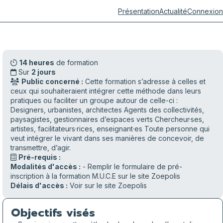
Présentation
Actualité
Connexion
14 heures
de formation
Sur
2 jours
Public concerné :
Cette formation s’adresse à celles et
ceux qui souhaiteraient intégrer cette méthode dans leurs
pratiques ou faciliter un groupe autour de celle-ci :
Designers, urbanistes, architectes Agents des collectivités,
paysagistes, gestionnaires d’espaces verts Chercheur·ses,
artistes, facilitateurs·rices, enseignant·es Toute personne qui
veut intégrer le vivant dans ses manières de concevoir, de
transmettre, d’agir.
Pré-requis :
Modalités d'accès :
- Remplir le formulaire de pré-
inscription à la formation M.U.C.E sur le site Zoepolis
Délais d'accès :
Voir sur le site Zoepolis
Objectifs visés