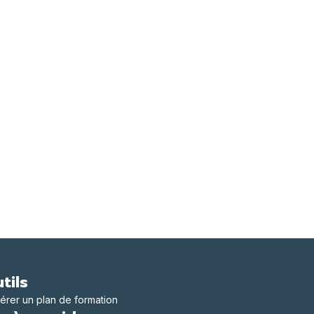
tils
érer un plan de formation