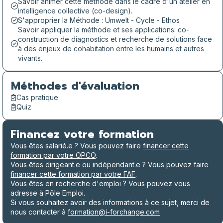
Savoir animer cette méthode dans le cadre d'un atelier en
intelligence collective (co-design).
S'approprier la Méthode : Umwelt - Cycle - Ethos
Savoir appliquer la méthode et ses applications: co-
construction de diagnostics et recherche de solutions face
à des enjeux de cohabitation entre les humains et autres
vivants.
Méthodes d'évaluation
Cas pratique
Quiz
Financez votre formation
Vous êtes salarié.e ? Vous pouvez faire
financer cette
formation par votre OPCO
.
Vous êtes dirigeant.e ou indépendant.e ? Vous pouvez faire
financer cette formation par votre FAF
.
Vous êtes en recherche d'emploi ? Vous pouvez vous
adresse à Pôle Emploi.
Si vous souhaitez avoir des informations à ce sujet, merci de
nous contacter à
formation@i-forchange.com