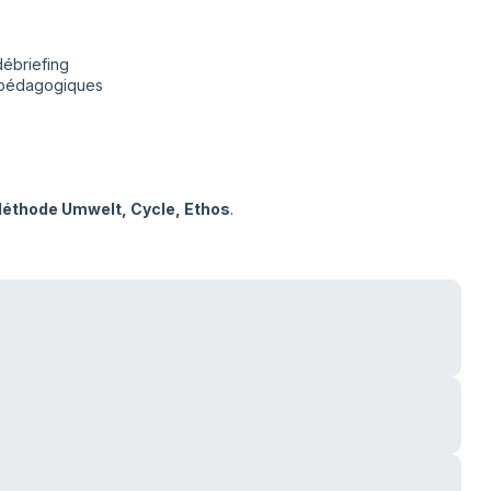
débriefing
es pédagogiques
Méthode Umwelt, Cycle, Ethos
.