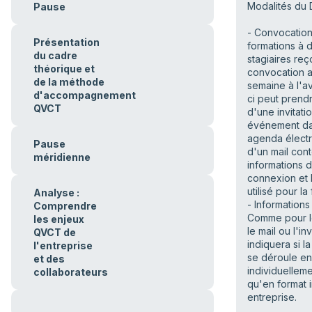
Modalités du D
Pause
- Convocation 
Présentation
formations à d
du cadre
stagiaires reç
théorique et
convocation 
de la méthode
semaine à l'a
d'accompagnement
ci peut prend
QVCT
d'une invitati
événement da
agenda élect
Pause
d'un mail cont
méridienne
informations 
connexion et l
utilisé pour la
Analyse :
- Informations
Comprendre
Comme pour le
les enjeux
le mail ou l'inv
QVCT de
indiquera si l
l'entreprise
se déroule e
et des
individuelleme
collaborateurs
qu'en format i
entreprise.