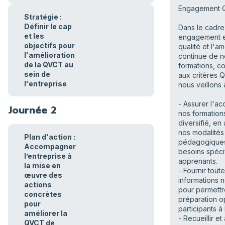
Engagement Q
Stratégie :
Définir le cap
Dans le cadre
et les
engagement e
objectifs pour
qualité et l'am
l'amélioration
continue de n
de la QVCT au
formations, 
sein de
aux critères Q
l'entreprise
nous veillons à
- Assurer l'ac
Journée 2
nos formation
diversifié, en
nos modalités
Plan d'action :
pédagogique
Accompagner
besoins spéci
l’entreprise à
apprenants.
la mise en
- Fournir toute
œuvre des
informations 
actions
pour permett
concrètes
préparation o
pour
participants à 
améliorer la
- Recueillir et
QVCT de