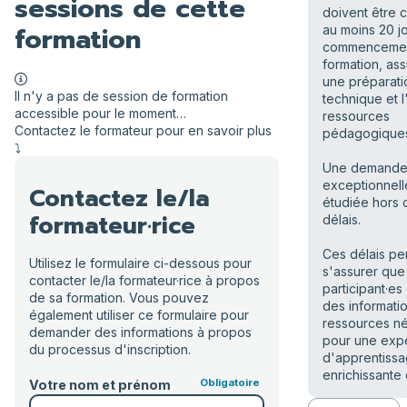
sessions de cette
doivent être 
formation
au moins 20 jo
commencemen
formation, ass
une préparati
Il n'y a pas de session de formation
technique et 
accessible pour le moment…
ressources
Contactez le formateur pour en savoir plus
pédagogique
⤵️
Une demand
exceptionnell
Contactez le/la
étudiée hors 
formateur·rice
délais.
Ces délais pe
Utilisez le formulaire ci-dessous pour
s'assurer que 
contacter le/la formateur·rice à propos
participant·es
de sa formation. Vous pouvez
des informati
également utiliser ce formulaire pour
ressources n
demander des informations à propos
pour une exp
du processus d'inscription.
d'apprentiss
enrichissante 
Votre nom et prénom