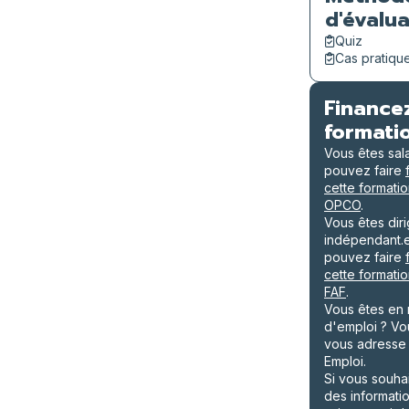
d'évalua
Quiz
Cas pratiqu
Finance
formati
Vous êtes sal
pouvez faire
cette formatio
OPCO
.
Vous êtes dir
indépendant.
pouvez faire
cette formatio
FAF
.
Vous êtes en
d'emploi ? V
vous adresse
Emploi.
Si vous souha
des informati