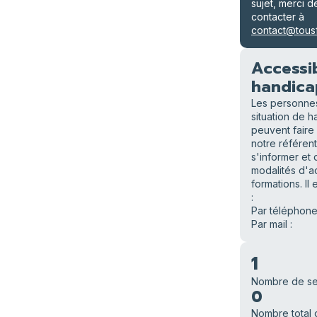
sujet, merci 
contacter à
contact@tousf
Accessib
handica
Les personne
situation de 
peuvent faire
notre référen
s'informer et d
modalités d'a
formations. Il 
:
Par téléphone
Par mail :
1
Nombre de se
0
Nombre total 