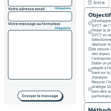
Intra
Votre adresse email
Objectif
Développer 
Votre message au formateur
QVCT de l'
Piloter la st
QVCT en a
Sélectionne
déployer le
de mesure 
des enjeux
l'entreprise
Etablir un p
adapté à l’e
basé sur la
d’analyse
Mesurer l'i
stratégie Q
bien-être au
Envoyer le message
performan
Méthod