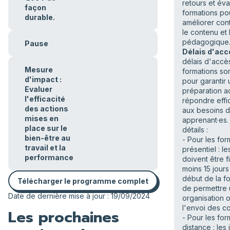
retours et éva
façon
formations po
durable.
améliorer con
le contenu et
pédagogique
Pause
Délais d'acc
délais d'accè
Mesure
formations so
d'impact :
pour garantir
Evaluer
préparation a
l'efficacité
répondre eff
des actions
aux besoins 
mises en
apprenant·es. 
place sur le
détails :
bien-être au
- Pour les for
travail et la
présentiel : le
performance
doivent être f
moins 15 jours
début de la fo
Télécharger le programme complet
de permettre
Date de dernière mise à jour : 19/09/2024
organisation o
l'envoi des c
Les prochaines
- Pour les for
distance : les 