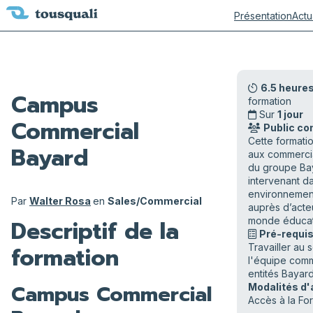
Présentation
Actu
6.5 heure
Campus
formation
Sur
1 jour
Commercial
Public co
Cette formati
Bayard
aux commercia
du groupe Ba
intervenant d
environnemen
Par
Walter Rosa
en
Sales/Commercial
auprès d’acte
Descriptif de la
monde éducati
Pré-requis
formation
Travailler au 
l'équipe com
entités Bayard
Campus Commercial
Modalités d'
Accès à la Fo