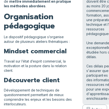
de
mettre immédiatement en pratique
doivent être 
les méthodes abordées
.
au moins 20 jo
commencemen
Organisation
formation, ass
une préparati
pédagogique
technique et 
ressources
pédagogique
Le dispositif pédagogique s’organise
autour de plusieurs ateliers thématiques :
Une demand
exceptionnell
Mindset commercial
étudiée hors 
délais.
Travail sur l’état d’esprit commercial, la
motivation et la posture dans la relation
Ces délais pe
client.
s'assurer que 
participant·es
Découverte client
des informati
ressources n
pour une exp
Développement de techniques de
d'apprentiss
questionnement permettant de mieux
enrichissante 
comprendre les enjeux et les besoins des
interlocuteurs.