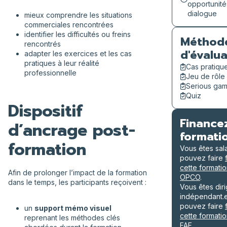
opportunité
dialogue
mieux comprendre les situations
commerciales rencontrées
identifier les difficultés ou freins
Méthod
rencontrés
d'évalua
adapter les exercices et les cas
pratiques à leur réalité
Cas pratiqu
professionnelle
Jeu de rôle 
Serious ga
Quiz
Dispositif
Finance
d’ancrage post-
formati
formation
Vous êtes sal
pouvez faire
cette formatio
Afin de prolonger l’impact de la formation
OPCO
.
dans le temps, les participants reçoivent :
Vous êtes dir
indépendant.
pouvez faire
un
support mémo visuel
cette formatio
reprenant les méthodes clés
FAF
.