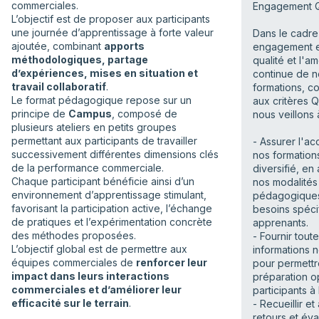
commerciales.
Engagement Q
L’objectif est de proposer aux participants
une journée d’apprentissage à forte valeur
Dans le cadre
ajoutée, combinant
apports
engagement e
méthodologiques, partage
qualité et l'am
d’expériences, mises en situation et
continue de n
travail collaboratif
.
formations, 
Le format pédagogique repose sur un
aux critères Q
principe de
Campus
, composé de
nous veillons à
plusieurs ateliers en petits groupes
permettant aux participants de travailler
- Assurer l'ac
successivement différentes dimensions clés
nos formation
de la performance commerciale.
diversifié, en
Chaque participant bénéficie ainsi d’un
nos modalités
environnement d’apprentissage stimulant,
pédagogique
favorisant la participation active, l’échange
besoins spéci
de pratiques et l’expérimentation concrète
apprenants.
des méthodes proposées.
- Fournir toute
L’objectif global est de permettre aux
informations 
équipes commerciales de
renforcer leur
pour permett
impact dans leurs interactions
préparation o
commerciales et d’améliorer leur
participants à 
efficacité sur le terrain
.
- Recueillir et
retours et éva