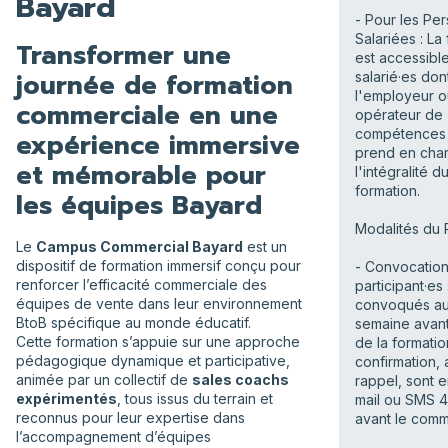
Bayard
- Pour les Pe
Salariées : La
Transformer une
est accessibl
journée de formation
salarié·es don
l'employeur o
commerciale en une
opérateur de
compétences
expérience immersive
prend en cha
et mémorable pour
l'intégralité d
formation.
les équipes Bayard
Modalités du 
Le
Campus Commercial Bayard
est un
dispositif de formation immersif conçu pour
- Convocation
renforcer l’efficacité commerciale des
participant·es
équipes de vente dans leur environnement
convoqués au
BtoB spécifique au monde éducatif.
semaine avant
Cette formation s’appuie sur une approche
de la formati
pédagogique dynamique et participative,
confirmation, 
animée par un collectif de
sales coachs
rappel, sont 
expérimentés
, tous issus du terrain et
mail ou SMS 
reconnus pour leur expertise dans
avant le com
l’accompagnement d’équipes