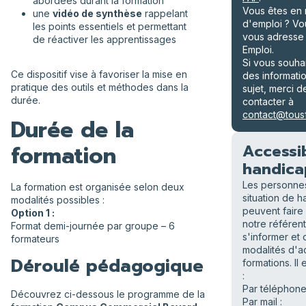
abordées durant la formation
Vous êtes en
une
vidéo de synthèse
rappelant
d'emploi ? V
les points essentiels et permettant
vous adresse
de réactiver les apprentissages
Emploi.
Si vous souha
Ce dispositif vise à favoriser la mise en
des informati
pratique des outils et méthodes dans la
sujet, merci 
durée.
contacter à
contact@tousf
Durée de la
formation
Accessib
handica
Les personne
La formation est organisée selon deux
situation de 
modalités possibles :
peuvent faire
Option 1 :
notre référen
Format demi-journée par groupe – 6
s'informer et d
formateurs
modalités d'a
Déroulé pédagogique
formations. Il 
:
Par téléphone
Découvrez ci-dessous le programme de la
Par mail :