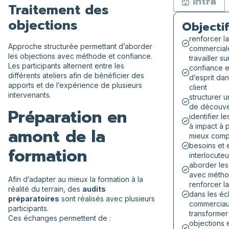
Intra
Traitement des
objections
Objectif
renforcer l
Approche structurée permettant d’aborder
commercial
les objections avec méthode et confiance.
travailler su
Les participants alternent entre les
confiance et
différents ateliers afin de bénéficier des
d’esprit dan
apports et de l’expérience de plusieurs
client
intervenants.
structurer u
de découve
Préparation en
identifier l
à impact à 
amont de la
mieux comp
besoins et 
formation
interlocuteu
aborder les
avec méth
Afin d’adapter au mieux la formation à la
renforcer l
réalité du terrain, des
audits
dans les é
préparatoires
sont réalisés avec plusieurs
commercia
participants.
transformer
Ces échanges permettent de :
objections 