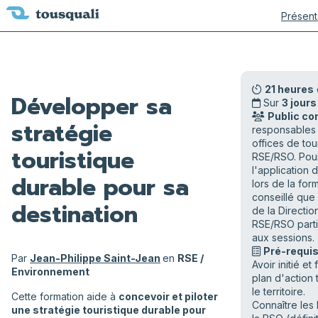
Présent
21 heures
Développer sa
Sur
3 jours
Public co
stratégie
responsables
offices de tou
touristique
RSE/RSO. Pour
l'application
durable pour sa
lors de la form
conseillé qu
destination
de la Directio
RSE/RSO parti
aux sessions.
Pré-requis
Par
Jean-Philippe Saint-Jean
en
RSE /
Avoir initié et
Environnement
plan d'action 
le territoire.
Cette formation aide à
concevoir et piloter
Connaître les
une stratégie touristique durable pour