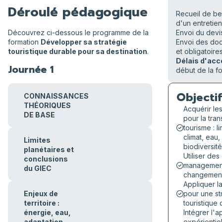
Déroulé pédagogique
Recueil de bes
d'un entretie
Découvrez ci-dessous le programme de la
Envoi du devi
formation
Développer sa stratégie
Envoi des doc
touristique durable pour sa destination
.
et obligatoire
Délais d'acc
Journée 1
début de la fo
Objectif
CONNAISSANCES
THÉORIQUES
Acquérir les
DE BASE
pour la tra
tourisme : l
climat, eau,
Limites
biodiversit
planétaires et
Utiliser des
conclusions
management
du GIEC
changemen
Appliquer l
Enjeux de
pour une str
territoire :
touristique
énergie, eau,
Intégrer l'
adaptation
expérientie