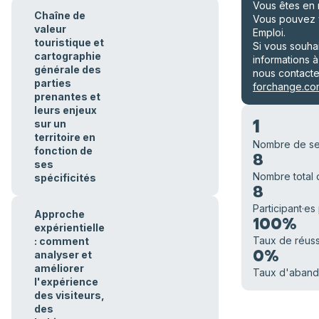
Vous êtes en 
Chaîne de
Vous pouvez 
valeur
Emploi.
touristique et
Si vous souha
cartographie
informations à
générale des
nous contact
parties
forchange.co
prenantes et
leurs enjeux
1
sur un
territoire en
Nombre de se
fonction de
8
ses
Nombre total d
spécificités
8
Participant·es
Approche
100%
expérientielle
Taux de réuss
: comment
0%
analyser et
améliorer
Taux d'aban
l'expérience
des visiteurs,
des