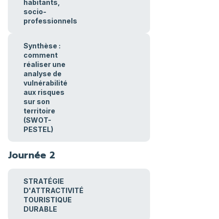
habitants,
socio-
professionnels
Synthèse :
comment
réaliser une
analyse de
vulnérabilité
aux risques
sur son
territoire
(SWOT-
PESTEL)
Journée 2
STRATÉGIE
D'ATTRACTIVITÉ
TOURISTIQUE
DURABLE