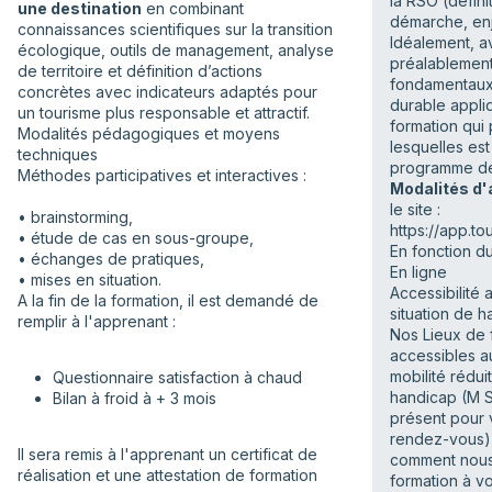
la RSO (défini
une destination
en combinant
démarche, en
connaissances scientifiques sur la transition
Idéalement, av
écologique, outils de management, analyse
préalablement
de territoire et définition d’actions
fondamentau
concrètes avec indicateurs adaptés pour
durable appli
un tourisme plus responsable et attractif.
formation qui
Modalités pédagogiques et moyens
lesquelles est
techniques
programme de
Méthodes participatives et interactives :
Modalités d'
le site :
• brainstorming,
https://app.to
• étude de cas en sous-groupe,
En fonction du
• échanges de pratiques,
En ligne
• mises en situation.
Accessibilité
A la fin de la formation, il est demandé de
situation de 
remplir à l'apprenant :
Nos Lieux de 
accessibles a
mobilité rédui
Questionnaire satisfaction à chaud
handicap (M S
Bilan à froid à + 3 mois
présent pour v
rendez-vous) 
Il sera remis à l'apprenant un certificat de
comment nous
réalisation et une attestation de formation
formation à v