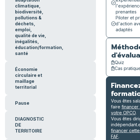
climatique,
l'expérienc
biodiversité,
prenantes
pollutions &
Piloter et pr
déchets,
d'action av
emploi,
adaptés
qualité de vie,
inégalités,
Méthod
éducation/formation,
d'évalua
santé
Quiz
Cas pratiqu
Économie
circulaire et
maillage
Finance
territorial
formati
Vous êtes sal
Pause
faire
financer
votre OPCO
.
Vous êtes dir
DIAGNOSTIC
indépendant.e
DE
financer cette
TERRITOIRE
FAF
.