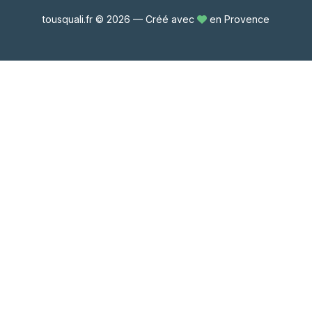
tousquali.fr © 2026 — Créé avec
en Provence