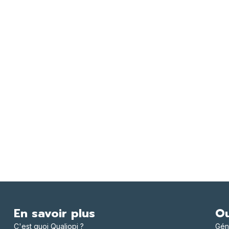
En savoir plus
Ou
C'est quoi Qualiopi ?
Gén