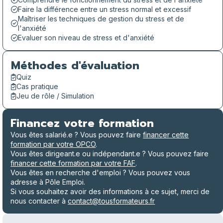
Faire la différence entre un stress normal et excessif
Maîtriser les techniques de gestion du stress et de
l'anxiété
Evaluer son niveau de stress et d'anxiété
Méthodes d'évaluation
Quiz
Cas pratique
Jeu de rôle / Simulation
Financez votre formation
Vous êtes salarié.e ? Vous pouvez faire
financer cette
formation par votre OPCO
.
Vous êtes dirigeant.e ou indépendant.e ? Vous pouvez faire
financer cette formation par votre FAF
.
Vous êtes en recherche d'emploi ? Vous pouvez vous
adresse à Pôle Emploi.
Si vous souhaitez avoir des informations à ce sujet, merci de
nous contacter à
contact@tousformateurs.fr