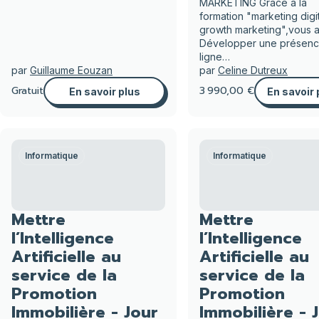
MARKETING Grâce à la
formation "marketing digi
growth marketing",vous al
Développer une présenc
ligne…
par
Guillaume Eouzan
par
Celine Dutreux
Gratuit
3 990,00 €
En savoir plus
En savoir 
Informatique
Informatique
Mettre
Mettre
l’Intelligence
l’Intelligence
Artificielle au
Artificielle au
service de la
service de la
Promotion
Promotion
Immobilière - Jour
Immobilière - 