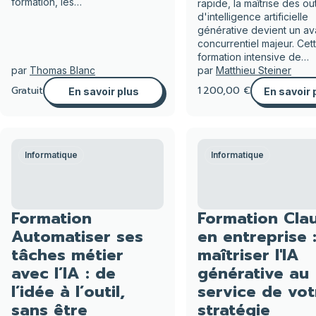
formation, les…
rapide, la maîtrise des out
d'intelligence artificielle
générative devient un a
concurrentiel majeur. Cet
formation intensive de…
par
Thomas Blanc
par
Matthieu Steiner
Gratuit
1 200,00 €
En savoir plus
En savoir 
Informatique
Informatique
Formation
Formation Cla
Automatiser ses
en entreprise 
tâches métier
maîtriser l'IA
avec l’IA : de
générative au
l’idée à l’outil,
service de vot
sans être
stratégie