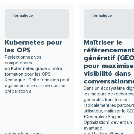
Informatique
Informatique
Kubernetes pour
Maîtriser le
les OPS
référencemen
génératif (GEO
Perfectionnez vos
compétences
pour maximise
en Kubernetes grâce à notre
visibilité dans 
formation pour les OPS.
conversationne
Remarque : Cette formation peut
également être utilisée comme
Dans un écosystème digit
préparation à…
les moteurs de recherch
génératifs transforment
radicalement les parcour
utilisateur, maîtriser le GE
(Generative Engine
Optimization) devient un
avantage…
par
Frederic Leger
par
Matthieu Steiner