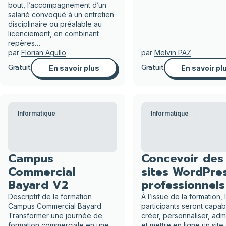
bout, l’accompagnement d’un
salarié convoqué à un entretien
disciplinaire ou préalable au
licenciement, en combinant
repères…
par
Florian Agullo
par
Melvin PAZ
Gratuit
Gratuit
En savoir plus
En savoir pl
Informatique
Informatique
Campus
Concevoir des
Commercial
sites WordPre
Bayard V2
professionnels
Descriptif de la formation
À l’issue de la formation, 
Campus Commercial Bayard
participants seront capa
Transformer une journée de
créer, personnaliser, admi
formation commerciale en une
et mettre en ligne un site