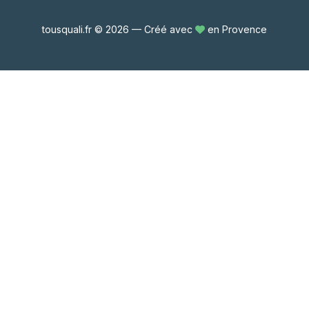
tousquali.fr © 2026 — Créé avec
en Provence