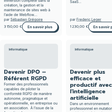
immersion complète dans la
SaaS…
création, la gestion et la
maintenance de sites web à
l’aide de Webflow.…
par
Sébastien Grégoire
par
Frederic Leger
3 150,00 €
1 230,00 €
En savoir plus
En savoir 
Informatique
Informatique
Devenir DPO –
Devenir plus
Référent RGPD
efficace et
productif avec
Former des professionnels
capables de piloter la
l'intelligence
conformité RGPD de manière
artificielle
autonome, pragmatique et
opérationnelle, en entreprise ou
Dans un environnement
en association. À l’issue de la
professionnel en mutatio