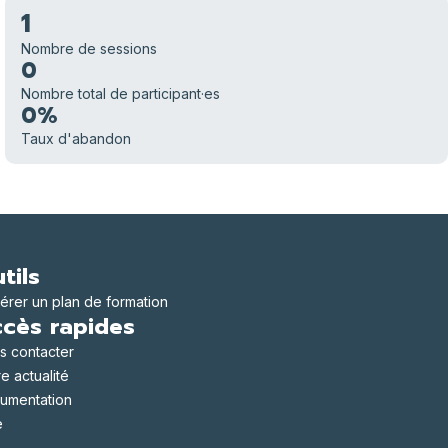
1
Nombre de sessions
0
Nombre total de participant·es
0%
Taux d'abandon
tils
érer un plan de formation
cès rapides
s contacter
e actualité
umentation
e