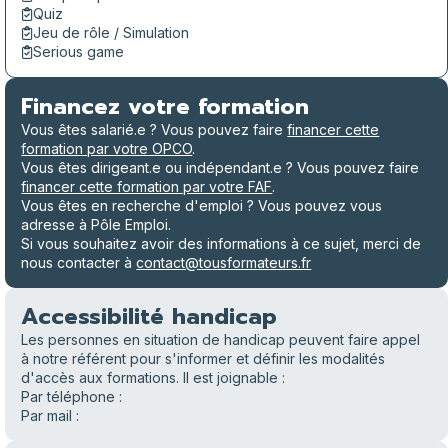
Quiz
Jeu de rôle / Simulation
Serious game
Financez votre formation
Vous êtes salarié.e ? Vous pouvez faire
financer cette
formation par votre OPCO
.
Vous êtes dirigeant.e ou indépendant.e ? Vous pouvez faire
financer cette formation par votre FAF
.
Vous êtes en recherche d'emploi ? Vous pouvez vous
adresse à Pôle Emploi.
Si vous souhaitez avoir des informations à ce sujet, merci de
nous contacter à
contact@tousformateurs.fr
Accessibilité handicap
Les personnes en situation de handicap peuvent faire appel
à notre référent
pour s'informer et définir les modalités
d'accès aux formations. Il est joignable :
Par téléphone :
Par mail :