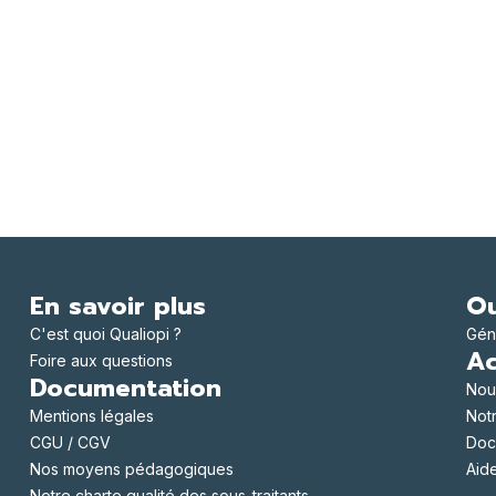
En savoir plus
Ou
C'est quoi Qualiopi ?
Gén
Ac
Foire aux questions
Documentation
Nou
Mentions légales
Notr
CGU / CGV
Doc
Nos moyens pédagogiques
Aid
Notre charte qualité des sous-traitants